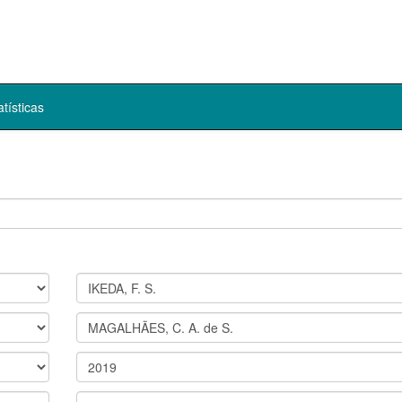
atísticas