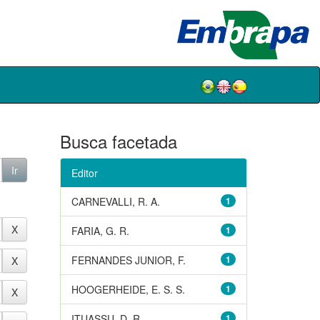
Busca facetada
Editor
CARNEVALLI, R. A.
1
FARIA, G. R.
1
FERNANDES JUNIOR, F.
1
HOOGERHEIDE, E. S. S.
1
ITUASSU, D. R.
1