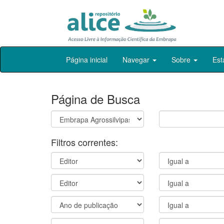
Skip
Página inicial
Navegar
Sobre
Est
navigation
Página de Busca
Filtros correntes: