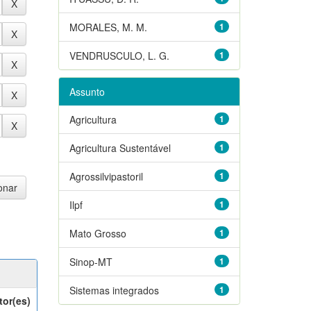
MORALES, M. M.
1
VENDRUSCULO, L. G.
1
Assunto
Agricultura
1
Agricultura Sustentável
1
Agrossilvipastoril
1
Ilpf
1
Mato Grosso
1
Sinop-MT
1
Sistemas integrados
1
tor(es)