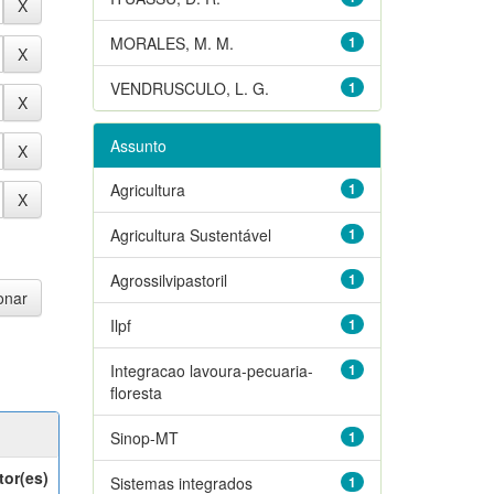
MORALES, M. M.
1
VENDRUSCULO, L. G.
1
Assunto
Agricultura
1
Agricultura Sustentável
1
Agrossilvipastoril
1
Ilpf
1
Integracao lavoura-pecuaria-
1
floresta
Sinop-MT
1
tor(es)
Sistemas integrados
1