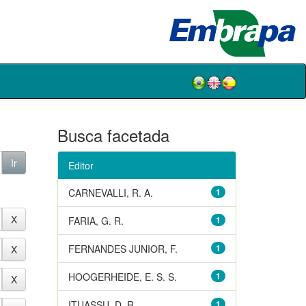
Busca facetada
Editor
CARNEVALLI, R. A.
1
FARIA, G. R.
1
FERNANDES JUNIOR, F.
1
HOOGERHEIDE, E. S. S.
1
ITUASSU, D. R.
1