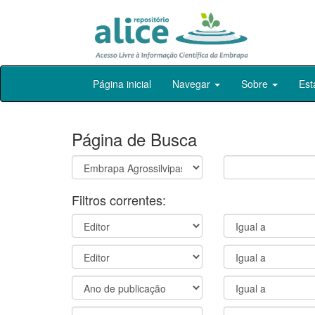
Skip
Página inicial
Navegar
Sobre
Est
navigation
Página de Busca
Filtros correntes: