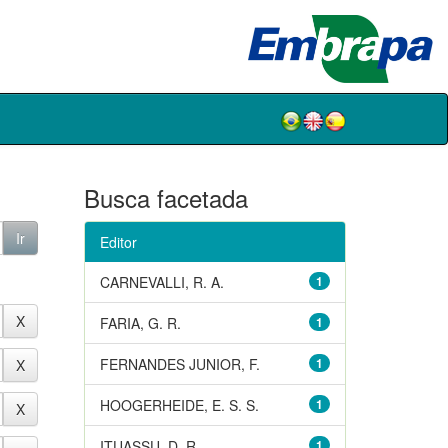
Busca facetada
Editor
CARNEVALLI, R. A.
1
FARIA, G. R.
1
FERNANDES JUNIOR, F.
1
HOOGERHEIDE, E. S. S.
1
ITUASSU, D. R.
1