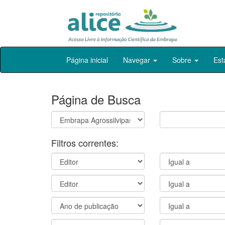
Skip
Página inicial
Navegar
Sobre
Est
navigation
Página de Busca
Filtros correntes: