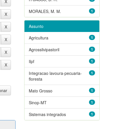
MORALES, M. M.
1
Assunto
Agricultura
1
Agrossilvipastoril
1
Ilpf
1
Integracao lavoura-pecuaria-
1
floresta
Mato Grosso
1
Sinop-MT
1
Sistemas integrados
1