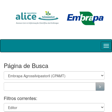
Skip
navigation
Página de Busca
Filtros correntes: