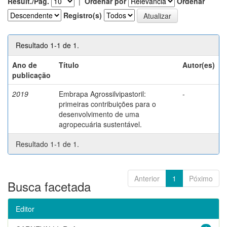
Result./Pág.
|
Ordenar por
Ordenar
Registro(s)
Resultado 1-1 de 1.
Ano de
Título
Autor(es)
publicação
2019
Embrapa Agrossilvipastoril:
-
primeiras contribuições para o
desenvolvimento de uma
agropecuária sustentável.
Resultado 1-1 de 1.
Anterior
1
Póximo
Busca facetada
Editor