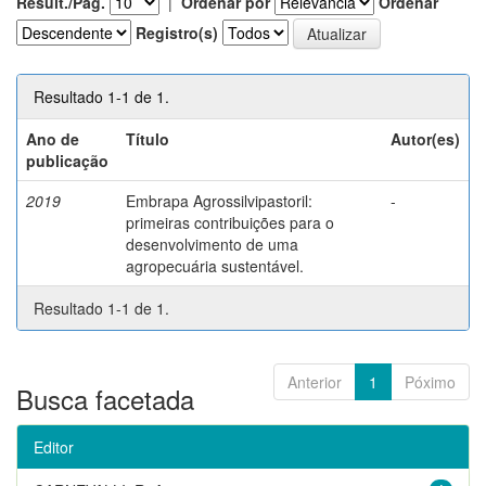
Result./Pág.
|
Ordenar por
Ordenar
Registro(s)
Resultado 1-1 de 1.
Ano de
Título
Autor(es)
publicação
2019
Embrapa Agrossilvipastoril:
-
primeiras contribuições para o
desenvolvimento de uma
agropecuária sustentável.
Resultado 1-1 de 1.
Anterior
1
Póximo
Busca facetada
Editor