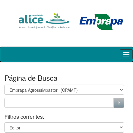
Skip
navigation
Página de Busca
Filtros correntes: