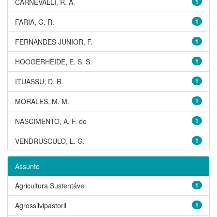
CARNEVALLI, R. A.
1
FARIA, G. R.
1
FERNANDES JUNIOR, F.
1
HOOGERHEIDE, E. S. S.
1
ITUASSU, D. R.
1
MORALES, M. M.
1
NASCIMENTO, A. F. do
1
VENDRUSCULO, L. G.
1
Assunto
Agricultura Sustentável
1
Agrossilvipastoril
1