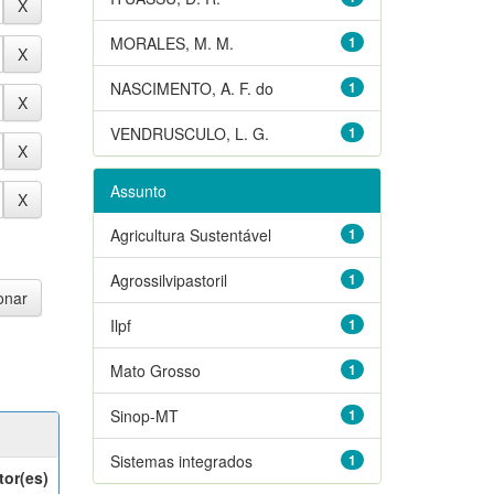
MORALES, M. M.
1
NASCIMENTO, A. F. do
1
VENDRUSCULO, L. G.
1
Assunto
Agricultura Sustentável
1
Agrossilvipastoril
1
Ilpf
1
Mato Grosso
1
Sinop-MT
1
Sistemas integrados
1
tor(es)