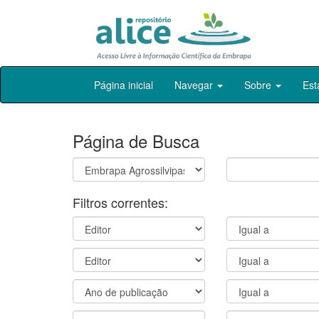
Skip
Página inicial
Navegar
Sobre
Est
navigation
Página de Busca
Filtros correntes: