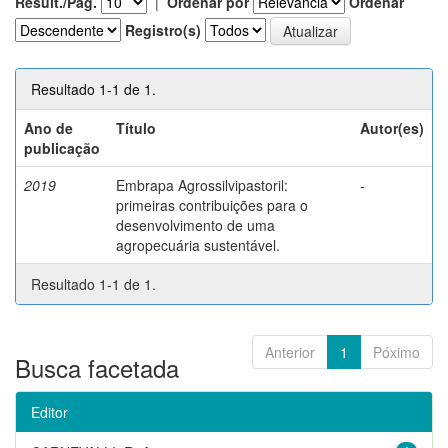
Result./Pág.
|
Ordenar por
Ordenar
Registro(s)
Resultado 1-1 de 1.
Ano de
Título
Autor(es)
publicação
2019
Embrapa Agrossilvipastoril:
-
primeiras contribuições para o
desenvolvimento de uma
agropecuária sustentável.
Resultado 1-1 de 1.
Anterior
1
Póximo
Busca facetada
Editor