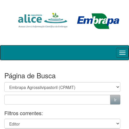
Skip
navigation
Página de Busca
Filtros correntes: