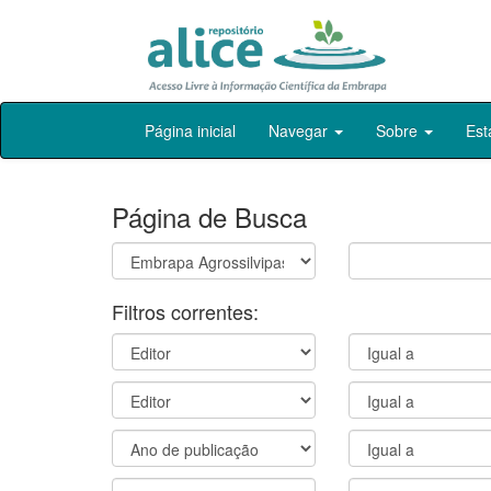
Skip
Página inicial
Navegar
Sobre
Est
navigation
Página de Busca
Filtros correntes: