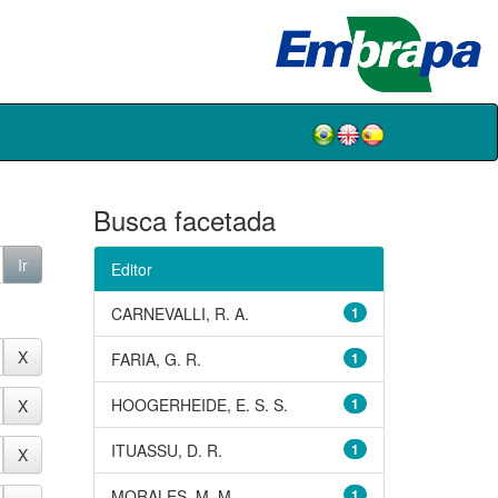
Busca facetada
Editor
CARNEVALLI, R. A.
1
FARIA, G. R.
1
HOOGERHEIDE, E. S. S.
1
ITUASSU, D. R.
1
MORALES, M. M.
1