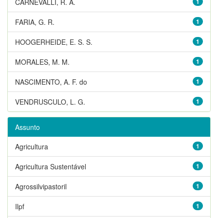
CARNEVALLI, R. A.
1
FARIA, G. R.
1
HOOGERHEIDE, E. S. S.
1
MORALES, M. M.
1
NASCIMENTO, A. F. do
1
VENDRUSCULO, L. G.
1
Assunto
Agricultura
1
Agricultura Sustentável
1
Agrossilvipastoril
1
Ilpf
1