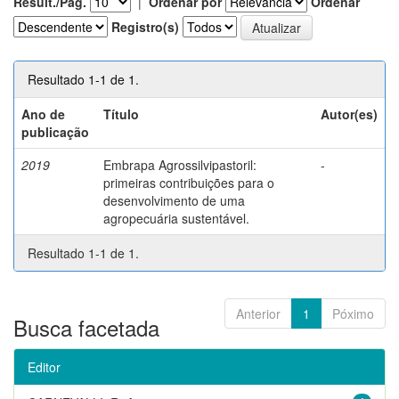
Result./Pág.
|
Ordenar por
Ordenar
Registro(s)
Resultado 1-1 de 1.
Ano de
Título
Autor(es)
publicação
2019
Embrapa Agrossilvipastoril:
-
primeiras contribuições para o
desenvolvimento de uma
agropecuária sustentável.
Resultado 1-1 de 1.
Anterior
1
Póximo
Busca facetada
Editor