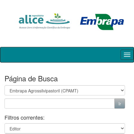
Skip
navigation
Página de Busca
Filtros correntes: