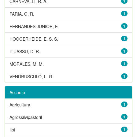
CARNEVALLI, R. A.
1
FARIA, G. R.
1
FERNANDES JUNIOR, F.
1
HOOGERHEIDE, E. S. S.
1
ITUASSU, D. R.
1
MORALES, M. M.
1
VENDRUSCULO, L. G.
1
Assunto
Agricultura
1
Agrossilvipastoril
1
Ilpf
1