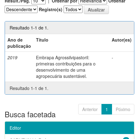
Result./Pág.
|
Ordenar por
Ordenar
Registro(s)
Resultado 1-1 de 1.
Ano de
Título
Autor(es)
publicação
2019
Embrapa Agrossilvipastoril:
-
primeiras contribuições para o
desenvolvimento de uma
agropecuária sustentável.
Resultado 1-1 de 1.
Anterior
1
Póximo
Busca facetada
Editor