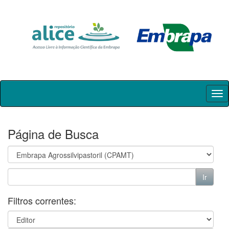
Skip
navigation
Página de Busca
Filtros correntes: