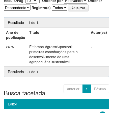
Result./Pág.
|
Ordenar por
Ordenar
Registro(s)
Resultado 1-1 de 1.
Ano de
Título
Autor(es)
publicação
2019
Embrapa Agrossilvipastoril:
-
primeiras contribuições para o
desenvolvimento de uma
agropecuária sustentável.
Resultado 1-1 de 1.
Anterior
1
Póximo
Busca facetada
Editor