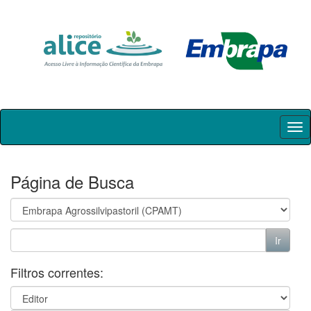
Skip
navigation
Página de Busca
Filtros correntes: