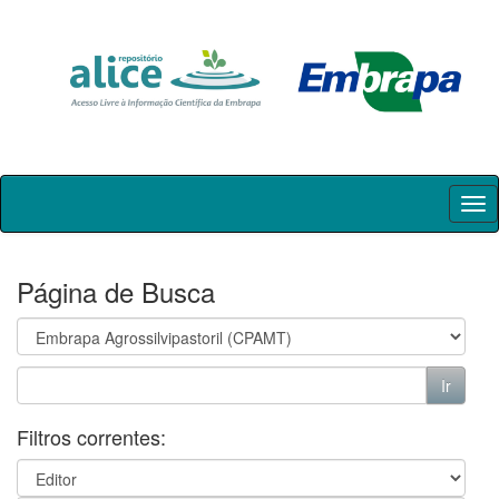
Skip
navigation
Página de Busca
Filtros correntes: