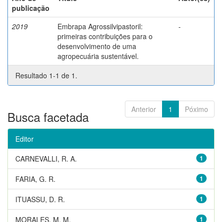
publicação
2019
Embrapa Agrossilvipastoril:
-
primeiras contribuições para o
desenvolvimento de uma
agropecuária sustentável.
Resultado 1-1 de 1.
Anterior
1
Póximo
Busca facetada
Editor
CARNEVALLI, R. A.
1
FARIA, G. R.
1
ITUASSU, D. R.
1
MORALES, M. M.
1