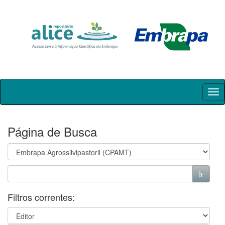
Skip
navigation
Página de Busca
Filtros correntes: