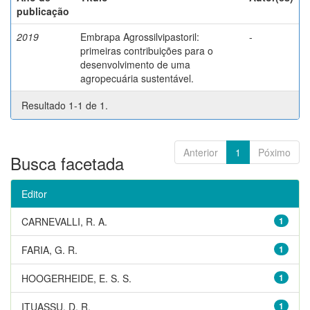
publicação
2019
Embrapa Agrossilvipastoril:
-
primeiras contribuições para o
desenvolvimento de uma
agropecuária sustentável.
Resultado 1-1 de 1.
Anterior
1
Póximo
Busca facetada
Editor
CARNEVALLI, R. A.
1
FARIA, G. R.
1
HOOGERHEIDE, E. S. S.
1
ITUASSU, D. R.
1