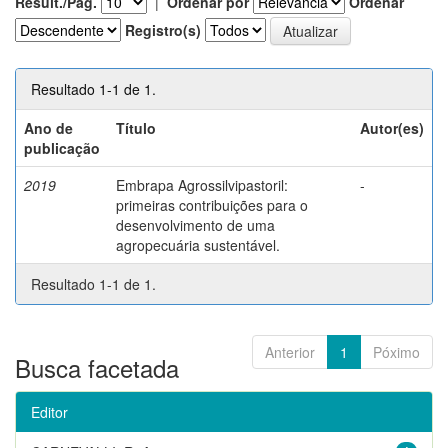
Result./Pág.
|
Ordenar por
Ordenar
Registro(s)
Resultado 1-1 de 1.
Ano de
Título
Autor(es)
publicação
2019
Embrapa Agrossilvipastoril:
-
primeiras contribuições para o
desenvolvimento de uma
agropecuária sustentável.
Resultado 1-1 de 1.
Anterior
1
Póximo
Busca facetada
Editor