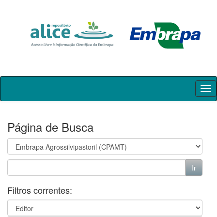
Skip
navigation
Página de Busca
Filtros correntes: