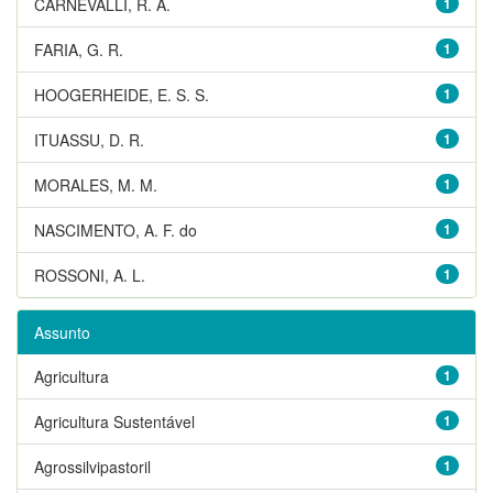
CARNEVALLI, R. A.
1
FARIA, G. R.
1
HOOGERHEIDE, E. S. S.
1
ITUASSU, D. R.
1
MORALES, M. M.
1
NASCIMENTO, A. F. do
1
ROSSONI, A. L.
1
Assunto
Agricultura
1
Agricultura Sustentável
1
Agrossilvipastoril
1