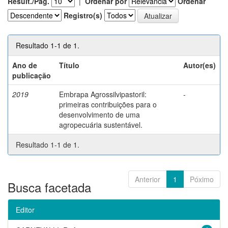
Result./Pág.
|
Ordenar por
Ordenar
Registro(s)
Resultado 1-1 de 1.
Ano de
Título
Autor(es)
publicação
2019
Embrapa Agrossilvipastoril:
-
primeiras contribuições para o
desenvolvimento de uma
agropecuária sustentável.
Resultado 1-1 de 1.
Anterior
1
Póximo
Busca facetada
Editor