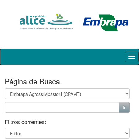
Skip
navigation
Página de Busca
Filtros correntes: