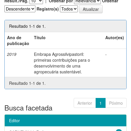
Result./Pág.
|
Ordenar por
Ordenar
Registro(s)
Resultado 1-1 de 1.
Ano de
Título
Autor(es)
publicação
2019
Embrapa Agrossilvipastoril:
-
primeiras contribuições para o
desenvolvimento de uma
agropecuária sustentável.
Resultado 1-1 de 1.
Anterior
1
Póximo
Busca facetada
Editor