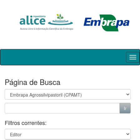
Skip
navigation
Página de Busca
Filtros correntes: