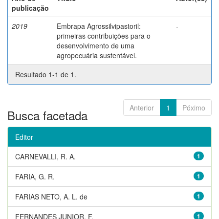
publicação
2019
Embrapa Agrossilvipastoril:
-
primeiras contribuições para o
desenvolvimento de uma
agropecuária sustentável.
Resultado 1-1 de 1.
Anterior
1
Póximo
Busca facetada
Editor
CARNEVALLI, R. A.
1
FARIA, G. R.
1
FARIAS NETO, A. L. de
1
FERNANDES JUNIOR, F.
1