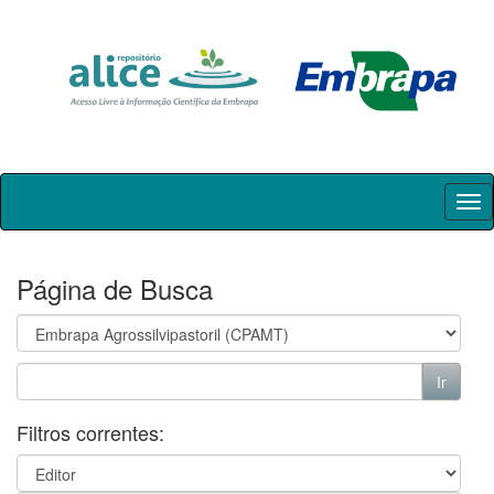
Skip
navigation
Página de Busca
Filtros correntes: