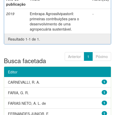
publicação
2019
Embrapa Agrossilvipastoril:
-
primeiras contribuições para o
desenvolvimento de uma
agropecuária sustentável.
Resultado 1-1 de 1.
Anterior
1
Póximo
Busca facetada
Editor
CARNEVALLI, R. A.
1
FARIA, G. R.
1
FARIAS NETO, A. L. de
1
FERNANDES JUNIOR, F.
1