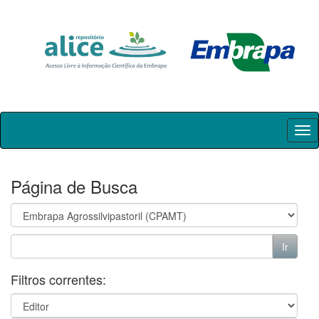
Skip
navigation
Página de Busca
Filtros correntes: