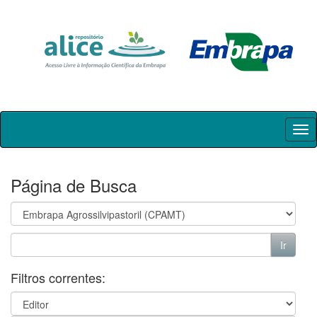
Skip
navigation
Página de Busca
Filtros correntes: