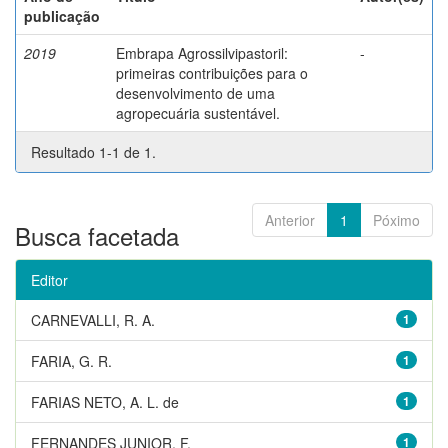
publicação
2019
Embrapa Agrossilvipastoril:
-
primeiras contribuições para o
desenvolvimento de uma
agropecuária sustentável.
Resultado 1-1 de 1.
Anterior
1
Póximo
Busca facetada
Editor
CARNEVALLI, R. A.
1
FARIA, G. R.
1
FARIAS NETO, A. L. de
1
FERNANDES JUNIOR, F.
1