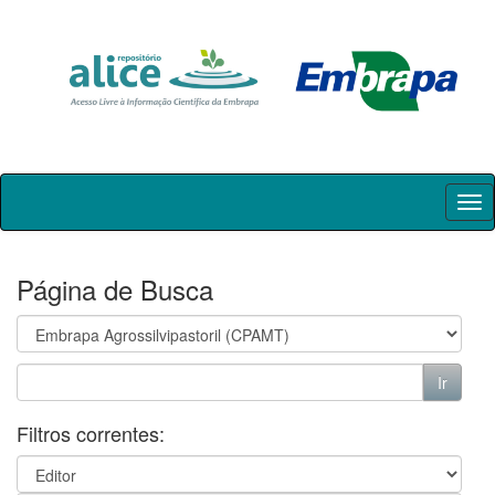
Skip
navigation
Página de Busca
Filtros correntes: