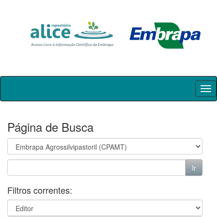
Skip
navigation
Página de Busca
Filtros correntes: