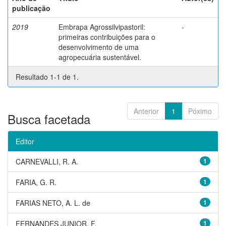
publicação
2019
Embrapa Agrossilvipastoril:
-
primeiras contribuições para o
desenvolvimento de uma
agropecuária sustentável.
Resultado 1-1 de 1.
Anterior
1
Póximo
Busca facetada
Editor
CARNEVALLI, R. A.
1
FARIA, G. R.
1
FARIAS NETO, A. L. de
1
FERNANDES JUNIOR, F.
1