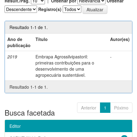
Result./Pág.
|
Ordenar por
Ordenar
Registro(s)
Resultado 1-1 de 1.
Ano de
Título
Autor(es)
publicação
2019
Embrapa Agrossilvipastoril:
-
primeiras contribuições para o
desenvolvimento de uma
agropecuária sustentável.
Resultado 1-1 de 1.
Anterior
1
Póximo
Busca facetada
Editor