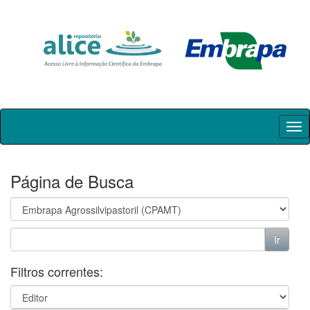
Skip
navigation
Página de Busca
Filtros correntes: