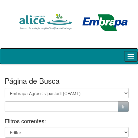
Skip
navigation
Página de Busca
Filtros correntes: