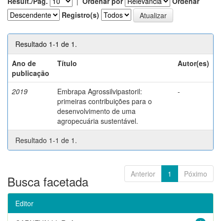
Result./Pág.
|
Ordenar por
Ordenar
Registro(s)
Resultado 1-1 de 1.
Ano de
Título
Autor(es)
publicação
2019
Embrapa Agrossilvipastoril:
-
primeiras contribuições para o
desenvolvimento de uma
agropecuária sustentável.
Resultado 1-1 de 1.
Anterior
1
Póximo
Busca facetada
Editor