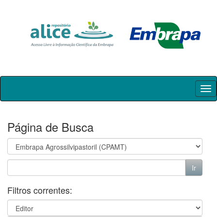
Skip
navigation
Página de Busca
Filtros correntes: