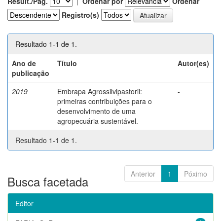
Result./Pág.
|
Ordenar por
Ordenar
Registro(s)
Resultado 1-1 de 1.
Ano de
Título
Autor(es)
publicação
2019
Embrapa Agrossilvipastoril:
-
primeiras contribuições para o
desenvolvimento de uma
agropecuária sustentável.
Resultado 1-1 de 1.
Anterior
1
Póximo
Busca facetada
Editor