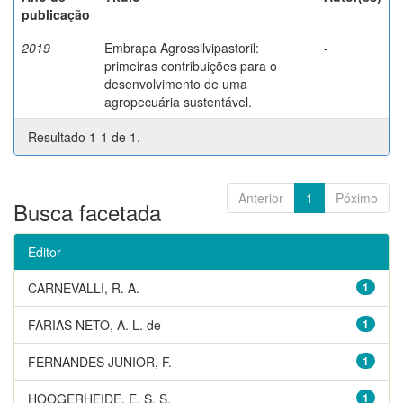
publicação
2019
Embrapa Agrossilvipastoril:
-
primeiras contribuições para o
desenvolvimento de uma
agropecuária sustentável.
Resultado 1-1 de 1.
Anterior
1
Póximo
Busca facetada
Editor
CARNEVALLI, R. A.
1
FARIAS NETO, A. L. de
1
FERNANDES JUNIOR, F.
1
HOOGERHEIDE, E. S. S.
1