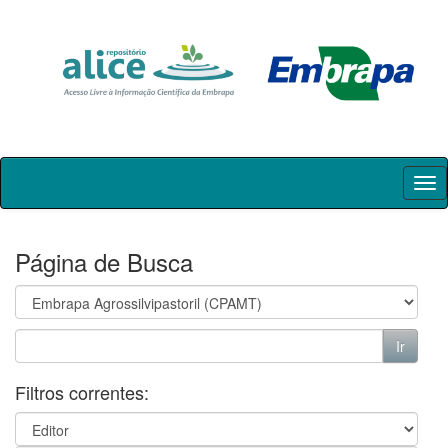
Skip
navigation
Página de Busca
Filtros correntes: