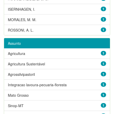
ISERNHAGEN, I.
1
MORALES, M. M.
1
ROSSONI, A. L.
1
Assunto
Agricultura
1
Agricultura Sustentável
1
Agrossilvipastoril
1
Integracao lavoura-pecuaria-floresta
1
Mato Grosso
1
Sinop-MT
1