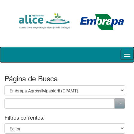
Skip
navigation
Página de Busca
Filtros correntes: