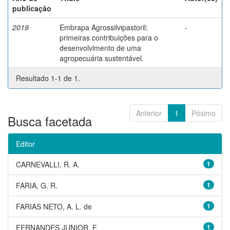
publicação
2019
Embrapa Agrossilvipastoril:
-
primeiras contribuições para o
desenvolvimento de uma
agropecuária sustentável.
Resultado 1-1 de 1.
Anterior
1
Póximo
Busca facetada
Editor
CARNEVALLI, R. A.
1
FARIA, G. R.
1
FARIAS NETO, A. L. de
1
FERNANDES JUNIOR, F.
1