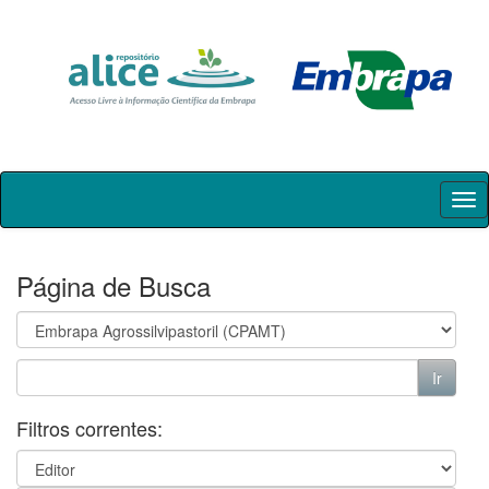
Skip
navigation
Página de Busca
Filtros correntes: