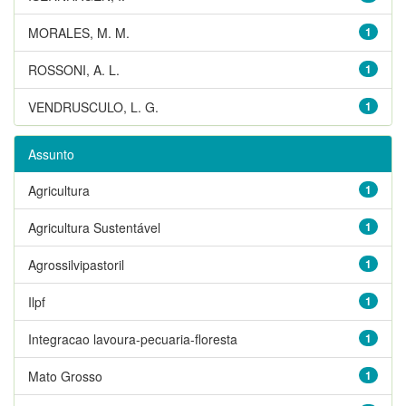
MORALES, M. M.
1
ROSSONI, A. L.
1
VENDRUSCULO, L. G.
1
Assunto
Agricultura
1
Agricultura Sustentável
1
Agrossilvipastoril
1
Ilpf
1
Integracao lavoura-pecuaria-floresta
1
Mato Grosso
1