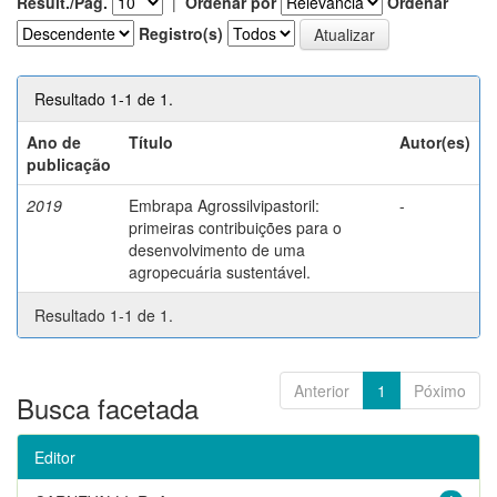
Result./Pág.
|
Ordenar por
Ordenar
Registro(s)
Resultado 1-1 de 1.
Ano de
Título
Autor(es)
publicação
2019
Embrapa Agrossilvipastoril:
-
primeiras contribuições para o
desenvolvimento de uma
agropecuária sustentável.
Resultado 1-1 de 1.
Anterior
1
Póximo
Busca facetada
Editor