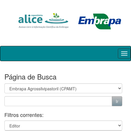
Skip
navigation
Página de Busca
Filtros correntes: