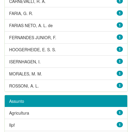
CARNEVALLI, R. A.
1
FARIA, G. R.
1
FARIAS NETO, A. L. de
1
FERNANDES JUNIOR, F.
1
HOOGERHEIDE, E. S. S.
1
ISERNHAGEN, I.
1
MORALES, M. M.
1
ROSSONI, A. L.
1
Assunto
Agricultura
1
Ilpf
1