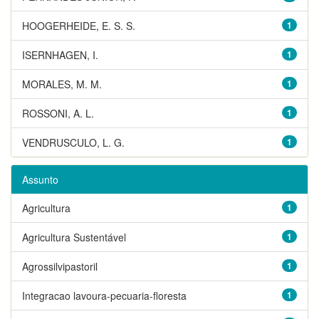
HOOGERHEIDE, E. S. S.
1
ISERNHAGEN, I.
1
MORALES, M. M.
1
ROSSONI, A. L.
1
VENDRUSCULO, L. G.
1
Assunto
Agricultura
1
Agricultura Sustentável
1
Agrossilvipastoril
1
Integracao lavoura-pecuaria-floresta
1