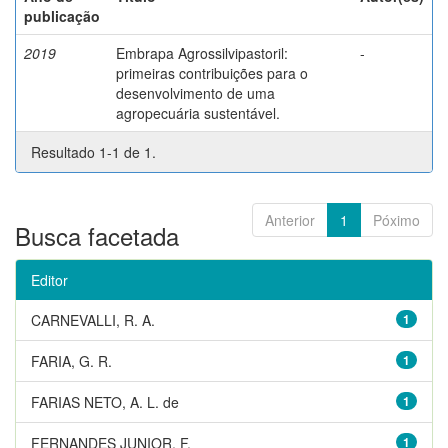
publicação
2019
Embrapa Agrossilvipastoril:
-
primeiras contribuições para o
desenvolvimento de uma
agropecuária sustentável.
Resultado 1-1 de 1.
Anterior
1
Póximo
Busca facetada
Editor
CARNEVALLI, R. A.
1
FARIA, G. R.
1
FARIAS NETO, A. L. de
1
FERNANDES JUNIOR, F.
1