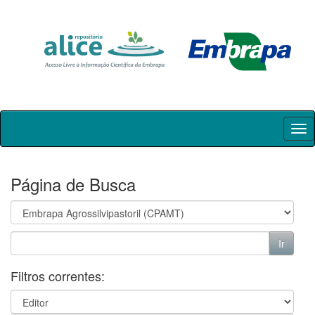
Skip
navigation
Página de Busca
Filtros correntes: