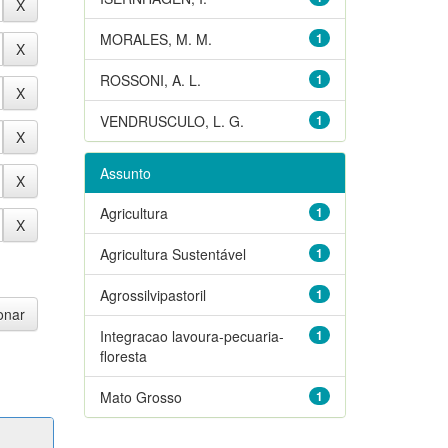
MORALES, M. M.
1
ROSSONI, A. L.
1
VENDRUSCULO, L. G.
1
Assunto
Agricultura
1
Agricultura Sustentável
1
Agrossilvipastoril
1
Integracao lavoura-pecuaria-
1
floresta
Mato Grosso
1