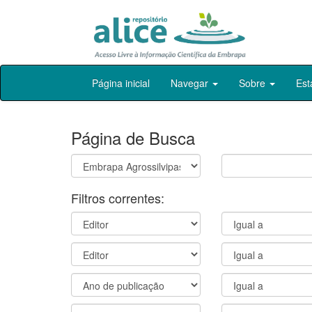
Skip
Página inicial
Navegar
Sobre
Est
navigation
Página de Busca
Filtros correntes: