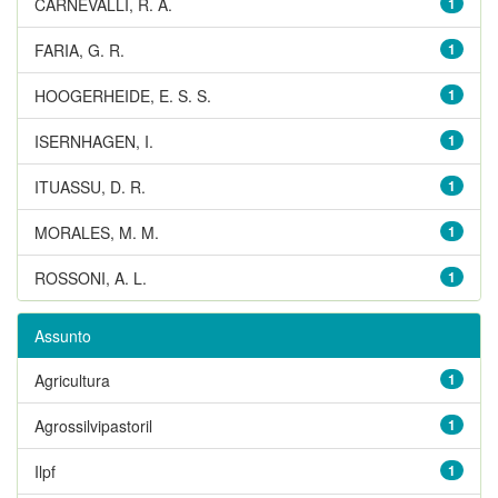
CARNEVALLI, R. A.
1
FARIA, G. R.
1
HOOGERHEIDE, E. S. S.
1
ISERNHAGEN, I.
1
ITUASSU, D. R.
1
MORALES, M. M.
1
ROSSONI, A. L.
1
Assunto
Agricultura
1
Agrossilvipastoril
1
Ilpf
1