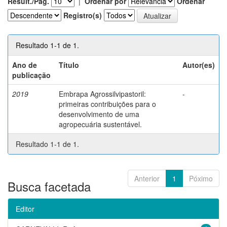
Result./Pág.
|
Ordenar por
Ordenar
Registro(s)
Resultado 1-1 de 1.
Ano de
Título
Autor(es)
publicação
2019
Embrapa Agrossilvipastoril:
-
primeiras contribuições para o
desenvolvimento de uma
agropecuária sustentável.
Resultado 1-1 de 1.
Anterior
1
Póximo
Busca facetada
Editor