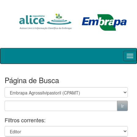
Skip
navigation
Página de Busca
Filtros correntes: