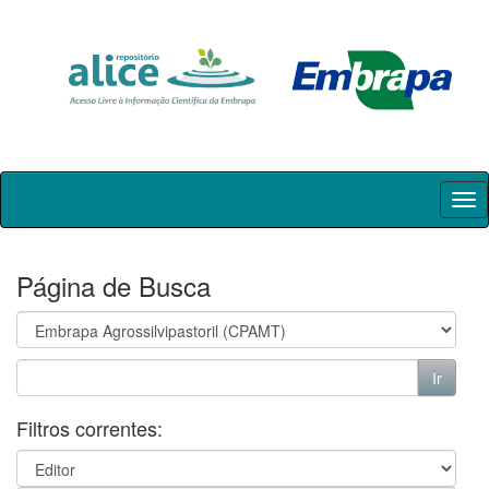
Skip
navigation
Página de Busca
Filtros correntes: