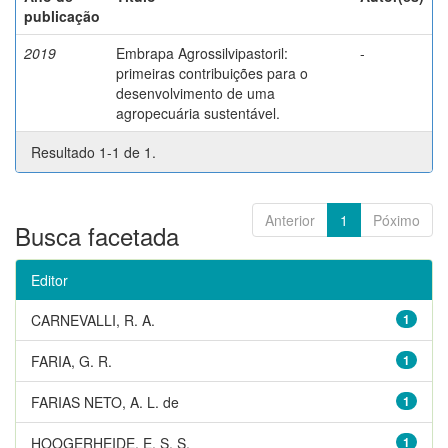
publicação
2019
Embrapa Agrossilvipastoril:
-
primeiras contribuições para o
desenvolvimento de uma
agropecuária sustentável.
Resultado 1-1 de 1.
Anterior
1
Póximo
Busca facetada
Editor
CARNEVALLI, R. A.
1
FARIA, G. R.
1
FARIAS NETO, A. L. de
1
HOOGERHEIDE, E. S. S.
1