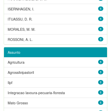
ISERNHAGEN, I.
1
ITUASSU, D. R.
1
MORALES, M. M.
1
ROSSONI, A. L.
1
Assunto
Agricultura
1
Agrossilvipastoril
1
Ilpf
1
Integracao lavoura-pecuaria-floresta
1
Mato Grosso
1