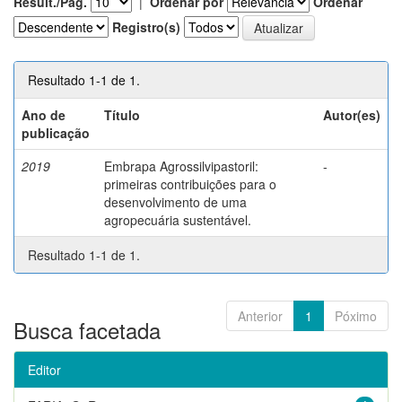
Result./Pág.
|
Ordenar por
Ordenar
Registro(s)
Resultado 1-1 de 1.
Ano de
Título
Autor(es)
publicação
2019
Embrapa Agrossilvipastoril:
-
primeiras contribuições para o
desenvolvimento de uma
agropecuária sustentável.
Resultado 1-1 de 1.
Anterior
1
Póximo
Busca facetada
Editor