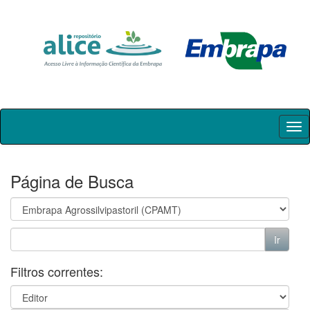
Skip
navigation
Página de Busca
Filtros correntes: