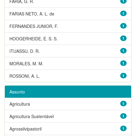
FARIA, G. R.
1
FARIAS NETO, A. L. de
1
FERNANDES JUNIOR, F.
1
HOOGERHEIDE, E. S. S.
1
ITUASSU, D. R.
1
MORALES, M. M.
1
ROSSONI, A. L.
1
Assunto
Agricultura
1
Agricultura Sustentável
1
Agrossilvipastoril
1