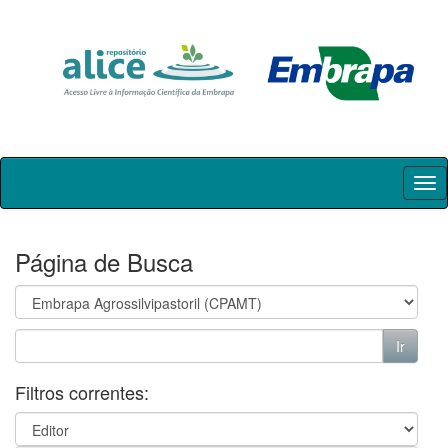
Skip
navigation
Página de Busca
Filtros correntes: