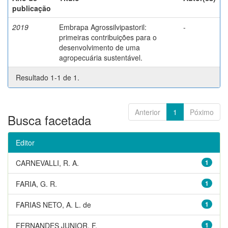
publicação
2019
Embrapa Agrossilvipastoril:
-
primeiras contribuições para o
desenvolvimento de uma
agropecuária sustentável.
Resultado 1-1 de 1.
Anterior
1
Póximo
Busca facetada
Editor
CARNEVALLI, R. A.
1
FARIA, G. R.
1
FARIAS NETO, A. L. de
1
FERNANDES JUNIOR, F.
1