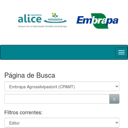
Skip
navigation
Página de Busca
Filtros correntes: