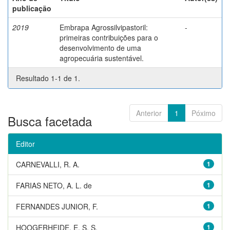
publicação
2019
Embrapa Agrossilvipastoril:
-
primeiras contribuições para o
desenvolvimento de uma
agropecuária sustentável.
Resultado 1-1 de 1.
Anterior
1
Póximo
Busca facetada
Editor
CARNEVALLI, R. A.
1
FARIAS NETO, A. L. de
1
FERNANDES JUNIOR, F.
1
HOOGERHEIDE, E. S. S.
1