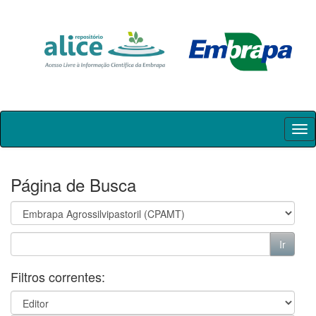
Skip
navigation
Página de Busca
Filtros correntes: