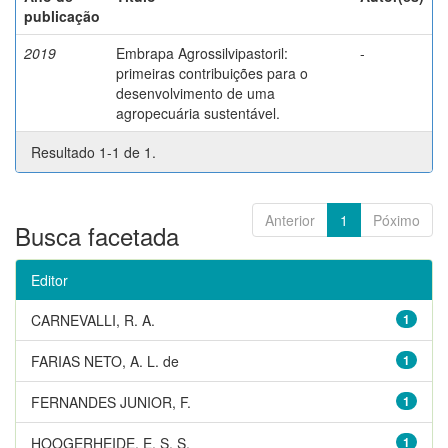
publicação
2019
Embrapa Agrossilvipastoril:
-
primeiras contribuições para o
desenvolvimento de uma
agropecuária sustentável.
Resultado 1-1 de 1.
Anterior
1
Póximo
Busca facetada
Editor
CARNEVALLI, R. A.
1
FARIAS NETO, A. L. de
1
FERNANDES JUNIOR, F.
1
HOOGERHEIDE, E. S. S.
1