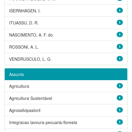
ISERNHAGEN, I.
1
ITUASSU, D. R.
1
NASCIMENTO, A. F. do
1
ROSSONI, A. L.
1
VENDRUSCULO, L. G.
1
Assunto
Agricultura
1
Agricultura Sustentável
1
Agrossilvipastoril
1
Integracao lavoura-pecuaria-floresta
1