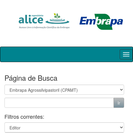
Skip
navigation
Página de Busca
Filtros correntes: