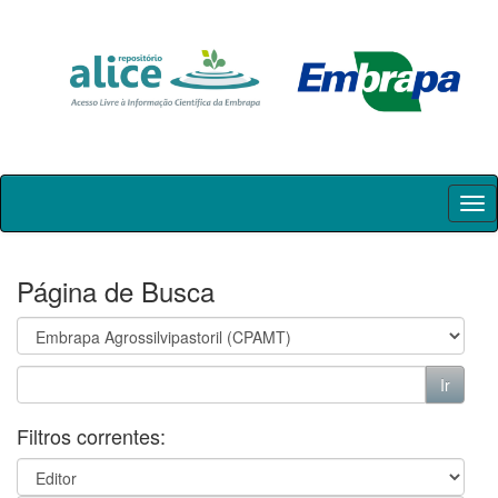
Skip
navigation
Página de Busca
Filtros correntes: