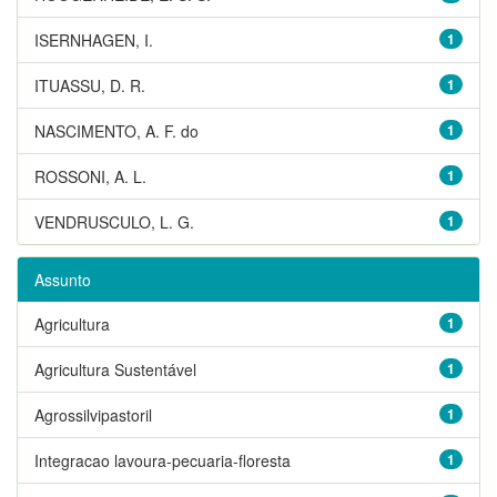
ISERNHAGEN, I.
1
ITUASSU, D. R.
1
NASCIMENTO, A. F. do
1
ROSSONI, A. L.
1
VENDRUSCULO, L. G.
1
Assunto
Agricultura
1
Agricultura Sustentável
1
Agrossilvipastoril
1
Integracao lavoura-pecuaria-floresta
1