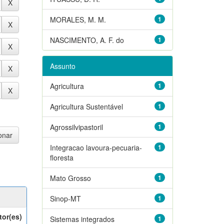
MORALES, M. M.
1
NASCIMENTO, A. F. do
1
Assunto
Agricultura
1
Agricultura Sustentável
1
Agrossilvipastoril
1
Integracao lavoura-pecuaria-
1
floresta
Mato Grosso
1
Sinop-MT
1
tor(es)
Sistemas integrados
1