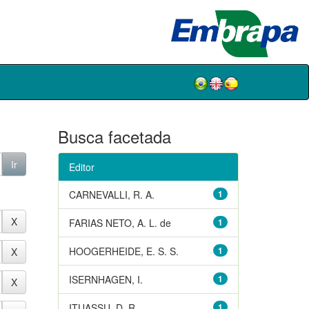
Busca facetada
Editor
CARNEVALLI, R. A.
1
FARIAS NETO, A. L. de
1
HOOGERHEIDE, E. S. S.
1
ISERNHAGEN, I.
1
ITUASSU, D. R.
1