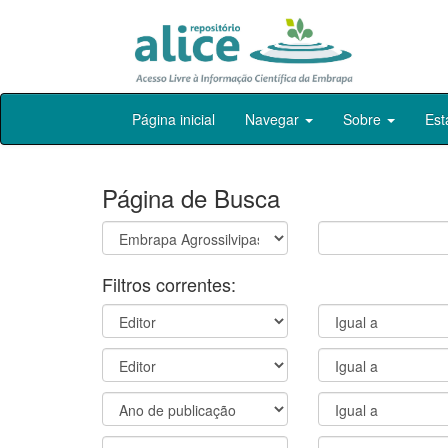
Skip
Página inicial
Navegar
Sobre
Est
navigation
Página de Busca
Filtros correntes: