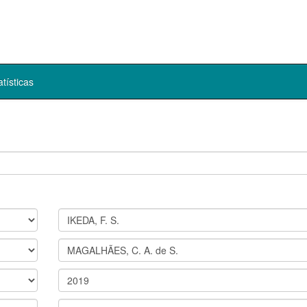
atísticas