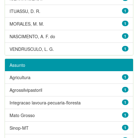
ITUASSU, D. R.
1
MORALES, M. M.
1
NASCIMENTO, A. F. do
1
VENDRUSCULO, L. G.
1
Assunto
Agricultura
1
Agrossilvipastoril
1
Integracao lavoura-pecuaria-floresta
1
Mato Grosso
1
Sinop-MT
1