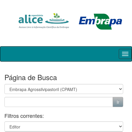
Skip
navigation
Página de Busca
Filtros correntes: