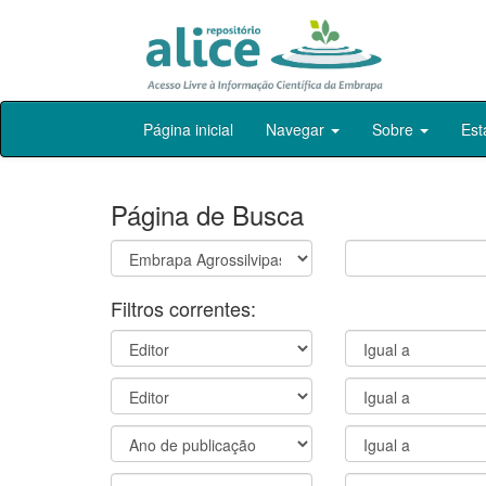
Skip
Página inicial
Navegar
Sobre
Est
navigation
Página de Busca
Filtros correntes: