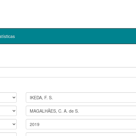
atísticas