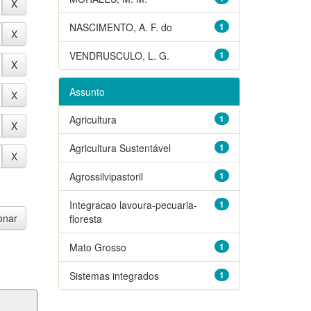
NASCIMENTO, A. F. do
1
VENDRUSCULO, L. G.
1
Assunto
Agricultura
1
Agricultura Sustentável
1
Agrossilvipastoril
1
Integracao lavoura-pecuaria-
1
floresta
Mato Grosso
1
Sistemas integrados
1