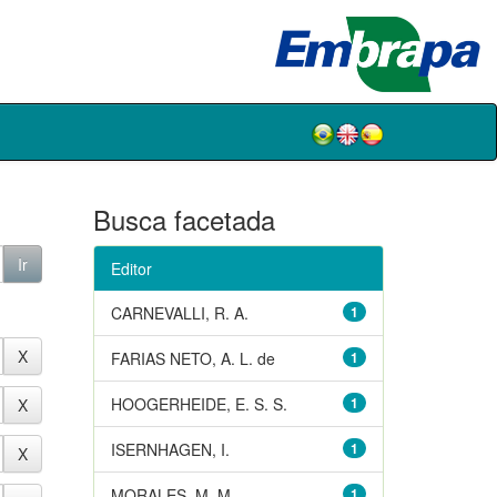
Busca facetada
Editor
CARNEVALLI, R. A.
1
FARIAS NETO, A. L. de
1
HOOGERHEIDE, E. S. S.
1
ISERNHAGEN, I.
1
MORALES, M. M.
1