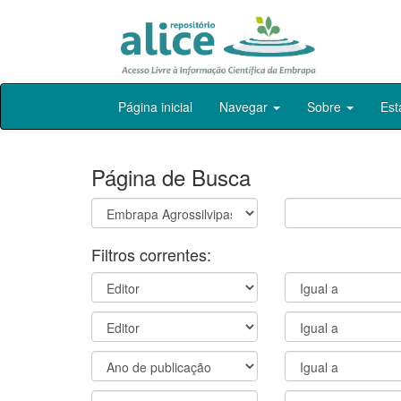
Skip
Página inicial
Navegar
Sobre
Est
navigation
Página de Busca
Filtros correntes: