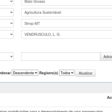
rdenar
Registro(s)
Au
meiras contribuições para o desenvolvimento de uma agropecuária
-