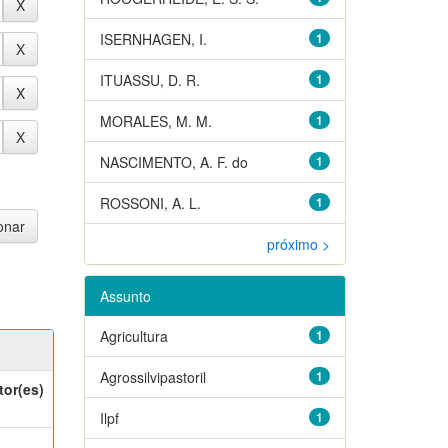
ISERNHAGEN, I.
1
ITUASSU, D. R.
1
MORALES, M. M.
1
NASCIMENTO, A. F. do
1
ROSSONI, A. L.
1
próximo >
Assunto
Agricultura
1
Agrossilvipastoril
1
tor(es)
Ilpf
1