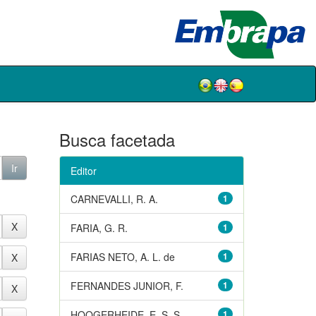
Busca facetada
Editor
CARNEVALLI, R. A.
1
FARIA, G. R.
1
FARIAS NETO, A. L. de
1
FERNANDES JUNIOR, F.
1
HOOGERHEIDE, E. S. S.
1