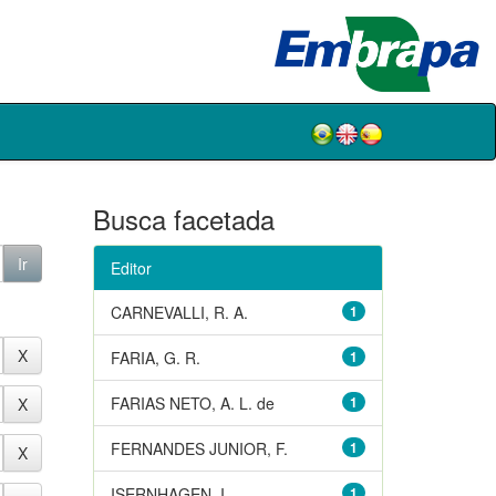
Busca facetada
Editor
CARNEVALLI, R. A.
1
FARIA, G. R.
1
FARIAS NETO, A. L. de
1
FERNANDES JUNIOR, F.
1
ISERNHAGEN, I.
1