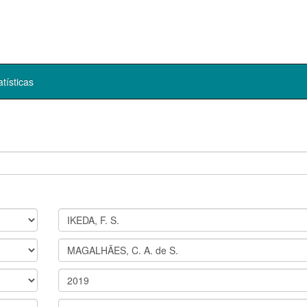
atísticas