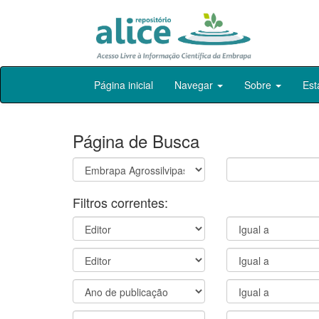
Skip
Página inicial
Navegar
Sobre
Est
navigation
Página de Busca
Filtros correntes: