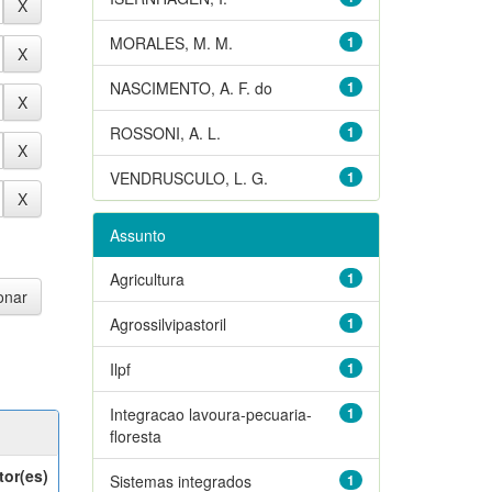
MORALES, M. M.
1
NASCIMENTO, A. F. do
1
ROSSONI, A. L.
1
VENDRUSCULO, L. G.
1
Assunto
Agricultura
1
Agrossilvipastoril
1
Ilpf
1
Integracao lavoura-pecuaria-
1
floresta
tor(es)
Sistemas integrados
1