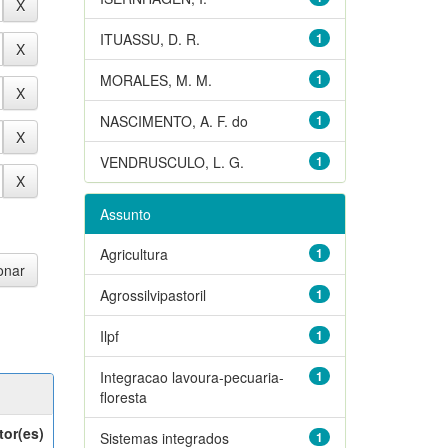
ITUASSU, D. R.
1
MORALES, M. M.
1
NASCIMENTO, A. F. do
1
VENDRUSCULO, L. G.
1
Assunto
Agricultura
1
Agrossilvipastoril
1
Ilpf
1
Integracao lavoura-pecuaria-
1
floresta
tor(es)
Sistemas integrados
1