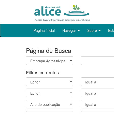
Skip
Página inicial
Navegar
Sobre
Est
navigation
Página de Busca
Filtros correntes: