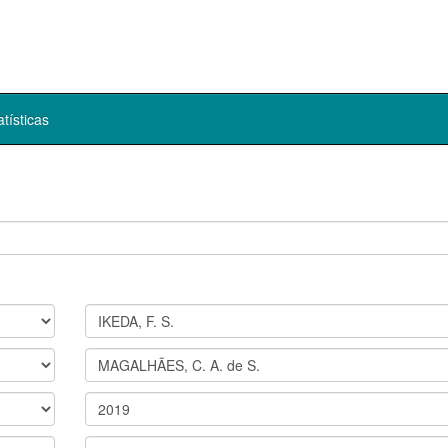
atísticas