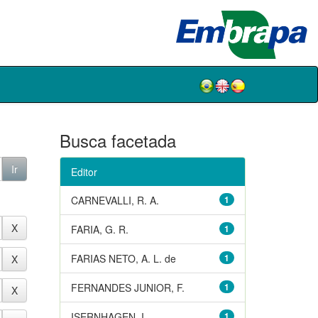
Busca facetada
Editor
CARNEVALLI, R. A.
1
FARIA, G. R.
1
FARIAS NETO, A. L. de
1
FERNANDES JUNIOR, F.
1
ISERNHAGEN, I.
1