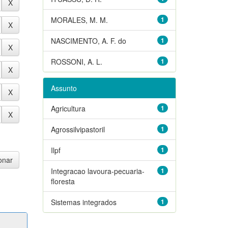
MORALES, M. M.
1
NASCIMENTO, A. F. do
1
ROSSONI, A. L.
1
Assunto
Agricultura
1
Agrossilvipastoril
1
Ilpf
1
Integracao lavoura-pecuaria-
1
floresta
Sistemas integrados
1