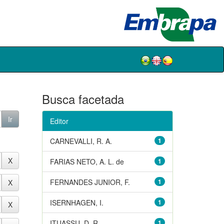
Busca facetada
Editor
CARNEVALLI, R. A.
1
FARIAS NETO, A. L. de
1
FERNANDES JUNIOR, F.
1
ISERNHAGEN, I.
1
ITUASSU, D. R.
1