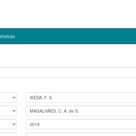
atísticas