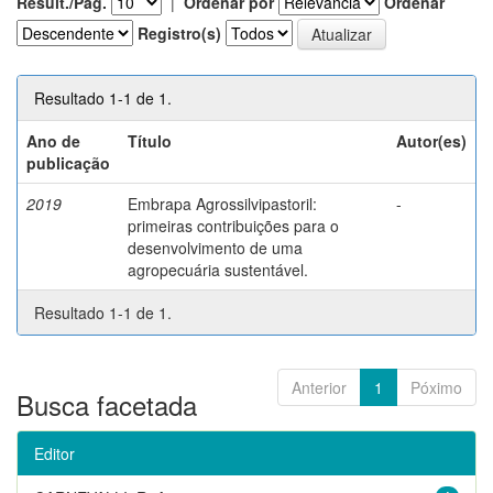
Result./Pág.
|
Ordenar por
Ordenar
Registro(s)
Resultado 1-1 de 1.
Ano de
Título
Autor(es)
publicação
2019
Embrapa Agrossilvipastoril:
-
primeiras contribuições para o
desenvolvimento de uma
agropecuária sustentável.
Resultado 1-1 de 1.
Anterior
1
Póximo
Busca facetada
Editor