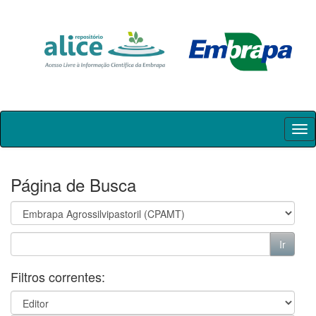
Skip
navigation
Página de Busca
Filtros correntes: