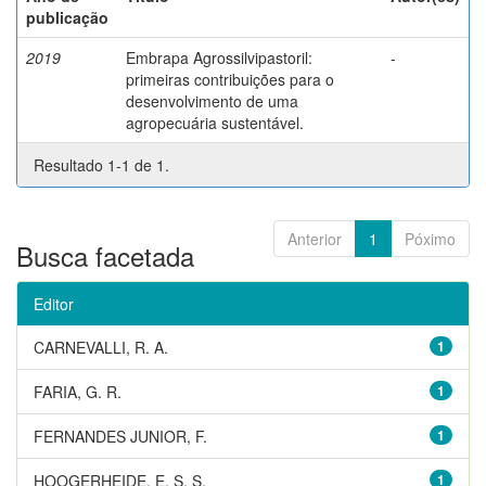
publicação
2019
Embrapa Agrossilvipastoril:
-
primeiras contribuições para o
desenvolvimento de uma
agropecuária sustentável.
Resultado 1-1 de 1.
Anterior
1
Póximo
Busca facetada
Editor
CARNEVALLI, R. A.
1
FARIA, G. R.
1
FERNANDES JUNIOR, F.
1
HOOGERHEIDE, E. S. S.
1