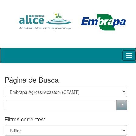
Skip
navigation
Página de Busca
Filtros correntes: