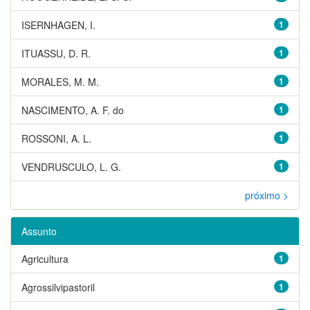
ISERNHAGEN, I.
1
ITUASSU, D. R.
1
MORALES, M. M.
1
NASCIMENTO, A. F. do
1
ROSSONI, A. L.
1
VENDRUSCULO, L. G.
1
próximo >
Assunto
Agricultura
1
Agrossilvipastoril
1