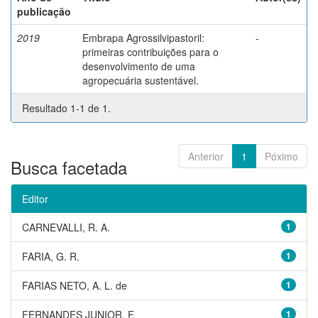
publicação
2019
Embrapa Agrossilvipastoril:
-
primeiras contribuições para o
desenvolvimento de uma
agropecuária sustentável.
Resultado 1-1 de 1.
Anterior
1
Póximo
Busca facetada
Editor
CARNEVALLI, R. A.
1
FARIA, G. R.
1
FARIAS NETO, A. L. de
1
FERNANDES JUNIOR, F.
1