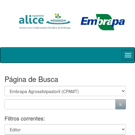
Skip
navigation
Página de Busca
Filtros correntes: