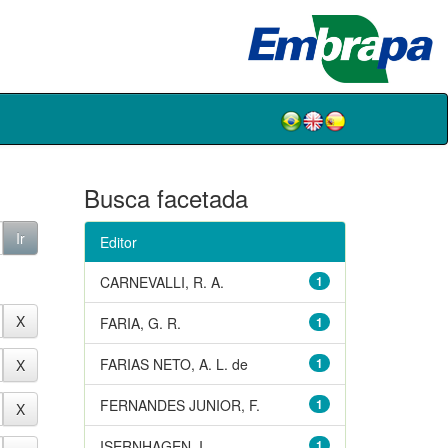
Busca facetada
Editor
CARNEVALLI, R. A.
1
FARIA, G. R.
1
FARIAS NETO, A. L. de
1
FERNANDES JUNIOR, F.
1
ISERNHAGEN, I.
1