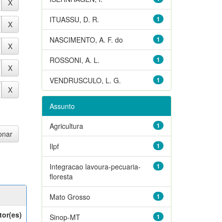
ITUASSU, D. R.
1
NASCIMENTO, A. F. do
1
ROSSONI, A. L.
1
VENDRUSCULO, L. G.
1
Assunto
Agricultura
1
Ilpf
1
Integracao lavoura-pecuaria-
1
floresta
Mato Grosso
1
tor(es)
Sinop-MT
1