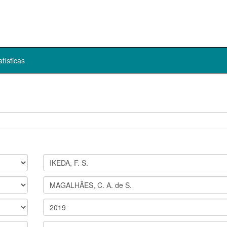
atísticas