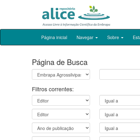
Skip
Página inicial
Navegar
Sobre
Est
navigation
Página de Busca
Filtros correntes: