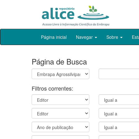
Skip
Página inicial
Navegar
Sobre
Est
navigation
Página de Busca
Filtros correntes: