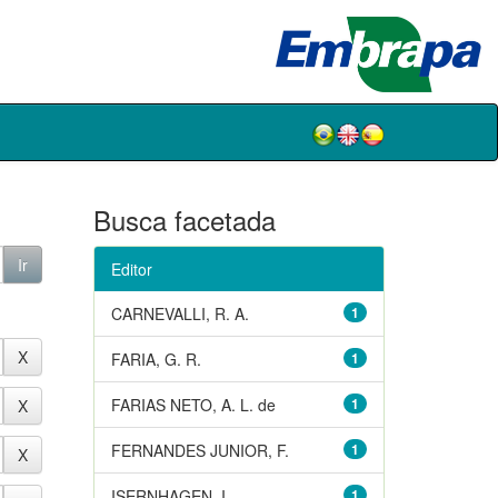
Busca facetada
Editor
CARNEVALLI, R. A.
1
FARIA, G. R.
1
FARIAS NETO, A. L. de
1
FERNANDES JUNIOR, F.
1
ISERNHAGEN, I.
1