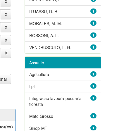
ITUASSU, D. R.
1
MORALES, M. M.
1
ROSSONI, A. L.
1
VENDRUSCULO, L. G.
1
Assunto
Agricultura
1
Ilpf
1
Integracao lavoura-pecuaria-
1
floresta
Mato Grosso
1
tor(es)
Sinop-MT
1